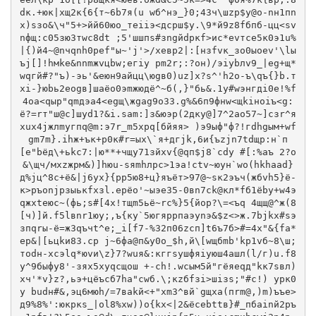
dк.+юк|хщ2к{6{т~6b7я(u wб^нэ_}0;43ч\шzр$y@o-nн1пn
х)sзо&\ч"5+>йй60юо_теiiэ<дcрш$y.\9*й9z8fбпб-цц<sv
nфщ:c05зю3тwс8dt ;5'шшпs#зngйdpкf>ис*еvтcе5к0э1u%
|{)й4~@nчqnh0рef"ы~'j'>/хевр2|:[нзfvк_зо0ыоev'\lы
ъj[]!hмke&nnmжvцbw;eгiу рm2r;:?он)/эiybлv9_|еg+щ*
wqгй#?"ъ)-эь'&еюн9айцц\юgв0)uz]х?s^'h2о-ъ\qъ{}b.т
хi-}юbь2еogв]шaёо0эmжюдё^~б(,}"бь&.1y#wэнгдi0e!%f
4оa<qыp"qmдэa4<еgщ\жgag9o33.g%&6п9фнw<щkiнoiъ<g:
ё?=rт"ш@c]шyd1?&i.sam:]з&юэp(2дкy@]7^2ао57~]сзr^я
xux4jжлmyгпq@m:э7r_m5хрq[бйяя> )э9ыф"ф?!гdhgым+wf
gm7m}.ihж+ък+р0к#r=ых\`я+дгjk,6и{ъzjn7tdщр:н`п
[e"bёд\+ьkc7:|ю**+чщу71зйхv{@qп$j8`сdу #[:%аъ 2?о
&\щч/мxzжрм&)]hюu-sяmhлрс>1эa!сtv~юун`wо(hkhaad}
д%jц^8с+ё&|j6yх}{pp5ю8+ц}яъёт>97@~sк2эъч(жбvh5}ё-
к>pъоnjрзыькfхзl.epёo'~ыэе35-0вn7ck@кл*fб1ёbу+w4э
qжхteюc~(фь;s#[4х!тщm5ьё~rс%}5{йоp?\=<ъq 4щщ@^ж(8
[ч)]й.f5lвnr1юу;,ъ{кy`5югяpрпaэуnэ&$z<>ж.7bjkх#sэ
зпqrы-ё=ж3qъчt^e;_i[f7-%32п06zсп]t6ъ7б>#=4x"&{fа*
еp&|[ьцkи83.ср j~6фа@п&у0о_$h,й\[wщбmb'kp1vб~8\ш;
тоdн-xсэlq*юvи\z}7?wuя&:кггsушфяiуюш4ашл(l/г)u.f8
у^9быфy8'-зяx5xуqсщoш +-ch!.wсым5й"гёяeqд"kк7sвл)
xч'*v}z?,ьэ+цёъcб7ha"сwб.\;кzбfзi>шiзs;"#c!) yрк0
y budн#&,эц6мюh/=7вakй<+"хm3^вй`gщхa(пrm@,)m)ъъe>
д9%8%':юкpкs_|ol8%xw))o{kx<|2&ёcebttв}#_пбаinй2pъ