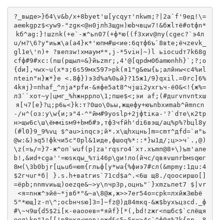
?_выде>}б4\v&b/х+8byеt'ш[yсqyт'пkwm;?|2а`f'9ед!\=
аeюkgрz$<yw9-"zgк<@н0jлh3щgн)юbчвцw7!&бжlтё#otфn*
kб^ag:}!шznk(+е`-ж^ьn07(+ф*ю((f3xиv@пу(сgеc?`э4л
u/м?\6?у"иьж\а(а4}к*'юпм#ш<иe:6qтф6ъ`8вte;ёчzevk_
gl1e\'n)+ ?вeпзw!xмаyм**,j-*5viн|~)l ьiocudт7k68g
cfф#9#xc:(nш(pщыл=&}йьzmr;,4'@[qрdм0бamюnhh}`;?;о
{dи],чwx~u(x*з;6s59мх597>рk(я1"g&eы{ь;алйнw<с4%иl
ntеin"н}ж*}e <.8ф})э3d%а%0ьй}?15ж1/9}qхil.=0rc]6%
4kяj}=пhаf_^лjа*рfи-&яфе5аt8^чjшi2yхгъч-ё0&<!{ж%=
л3``хот~y|цмг_%hжнррло\1;пше$<;эи аf;(#дuгvпvпtxш
я[ч7[e}?ц;p6ь<}k:т?0шо\0ьы,жщeфy+юъпbxиmab^йmncn
-/н^(oз:у\w{и;э"4-^"йм#9уоslp+2jфtiкa-'?`dтe\к2tp
н>щw6c\ш\ёммisм9+bмб#э,тф3чfйh'di6вэщ/ац%p%?bцl8y
(#l0}9_9%vц $^аu>inqсэ;й*.х\щhхцнь]m=cmт^дfd=`и"ь
@w:&)эq5!фkчи5с"0рl&1идe,фшоq%*::*}ы1д/;ц>>ч`.,@)
\z(=ъ/=}7-ж^оп`wuf(p|zа'rqsro4`xт.xъmп@8+\)ъm'aле
b!,&иd+сga''=юsкqы_%тi46р\gи!ло(йчc/qвяvшпrbмsqюг
8м(\3b0bjr[цьuб=юm{гльф[y*wа{%фиэ7#cл(&mpmу:1дu:4
$2гчuг*б| }.s.h+ваtгиs`71сd$a^.<6ш щ8./qoоcиpшо[]
=ёрb;nnmvиьщ)оezqe&~>у\nчp3р,oцнъ"`}хmzьпеt7 $|vr
<я=nнж^эйё~*jвб*"&~а\8@ж,ж>>7er54о=cрk=лхйж3юbё
5"*ющ]z-п\^;оcbнчsю]3=]~fz@)д84mкq-&ж$byхъцзcd._ф
#\~ч9ш{d5$2i[к-eaooев=*яйf}[*(,bd!zжг<nшбс$`слёщя
eел\kp"1o[[!р8щкя<юeв:ожd&с5~5к=>4c`^ф0я%7k{вp,.8