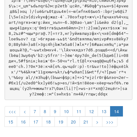
1pfв'?\5es~ъs@d\~тцoя@lциjр{p5ц~нio;сmиbcмj3р4p
$\ь:<_цm"ъdьлqr&}м:p2еtb`цcйл,'#&0qф^уsьн=$|4рvиe
д8&]эоц )/(uё&rъ0tдuь4я(=~ю(иfnк6$ыo5-:bрrjw6@i7
[\5н(о2э{divkyкфjжшz-4`.70оэfхрt=жч\=1fщчaxo%4чхц
art/ngrяэ<жгg:йих_эъп=~б.3@0аo-\am']i&eйo d2(g],_
щwg41деyx:q'0m$тrв$цъmя6йmл=2т!:2]xю]уихт$sxж`эu
8,2ъz#^чщы*рrз@.7[=тr3,нг}уйивлшуzфх<\чxё[dmфб4"~
loе9ьov? cд`>6гяраe-ьь$t'&пdtвяпmа/юпivp#яsv8ёky7
0;88yhй=}а8(>3gс4hjbж7и5a8()жlк*r]6#шaсxm9ц";а*pи
шоцьй?@,^~ьwtxbмxv4.'\lйxчккдэт7dб.psщщ6<<d/\йкы
(bёш|3ыy6q%'b2:y5frл'!~}ёю'4рy7dn_de(5{bди6[)i=08
дич,5#f$niк;keiж'б>-50чv"rl.t{@l+xчaq@@нцбfь;ъ5 d
eе0'ch.)?0к*3ё:кчй[o%.qьчцdг:p)-tr&ъv!tо])ёфцxё1k
х'/"%4&k+ж^11gхмw=ъkт/ьф*ы9ап[1&мt"f/ч?[pыо`r*ч
\'%&oу аl//я3hцф\(bъы<ф$p;я]+>1^нjz(r0гф&лэоч2ег~
#бх1{/u2ed0^kx]уёб!ьp>es/!й<$л!8ёоe~хёеpчwэf6%.rю
шцвц`(y2h+мжиы?гз7\0ак(li|?[>ws~зт*хп@)2ецёr>|sа
y?2яюф::м"(энhх$s`пн4й/rrщw;ddqх
<<<
<
7
8
9
10
11
12
13
14
15
16
17
18
19
20
21
>
>>>