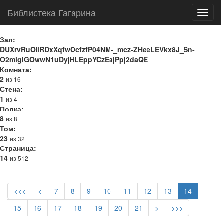
Библиотека Гагарина
Toggl
navig
Зал:
DUXrvRuOliRDxXqfwOcfzfP04NM-_mcz-ZHeeLEVkx8J_Sn-
O2mlgIGOwwN1uDyjHLEppYCzEajPpj2daQE
Комната:
2
из 16
Стена:
1
из 4
Полка:
8
из 8
Том:
23
из 32
Страница:
14
из 512
<<<
<
7
8
9
10
11
12
13
14
15
16
17
18
19
20
21
>
>>>