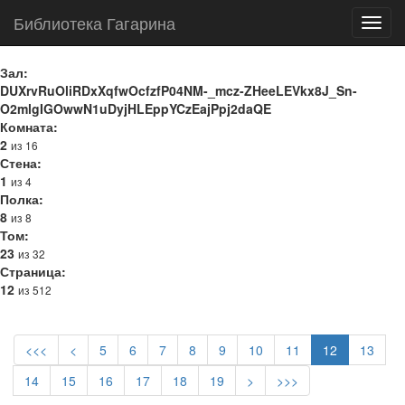
Библиотека Гагарина
Toggl
navig
Зал:
DUXrvRuOliRDxXqfwOcfzfP04NM-_mcz-ZHeeLEVkx8J_Sn-
O2mlgIGOwwN1uDyjHLEppYCzEajPpj2daQE
Комната:
2
из 16
Стена:
1
из 4
Полка:
8
из 8
Том:
23
из 32
Страница:
12
из 512
<<<
<
5
6
7
8
9
10
11
12
13
14
15
16
17
18
19
>
>>>