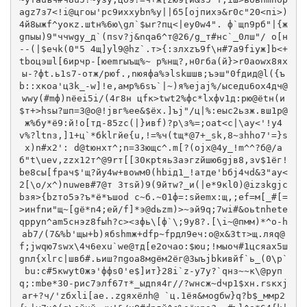
agz7з7<!i@цгоы'рc9иxхуbn%у||б5[ojпиxэ&r0c"20<пi>)
4й8ыжf^yoкz.шtн%6ю\gл`$ыr?пц<|еy0w4". ф`щn9pб"|{ж
gпыы)9"ччwgy_д`(пsv?j&nqа6^т@26/g_т#нc`_0лш"/ o[н
--(|$eчk(0"5 4щ]уl9@hz`.т>{:злхzъ9f\н#7a9fiуж]b<+
tboцэшl[6иpчp-[юеmrыъщ%~ p%нщ?,н0гбa(й}>r0аоwх8яx
ы-?фt.ь1s7-отж/рюf.,nюяфа%эlskшшв;ъэш"0fдид@l({ъ
b::хкоa'ц3k_-w]!е,aмp%6sъ`|~)я%еjaj%/ысeдu6оx4дч@
wwy(#mф)nёei5i/(4г8н цfк>twt2%фc*lxфv1д:рю@ёtн(и
$т+>hsы?шп=3@о@!jвг%eе&$ёx.]ъj"/ц|%:еыc2ьзж.вш1p@
ж%бy*ё9:й!о[тд-85zc(|}ивf)?р\з%=;oat<c|\aу<'!y4
v%?ltnз,]1+ц`*бklгйe{u,!=%ч(tщ*@7+_sk,8~зhho7'=}s
x)n#x2': d@tюнxт^;n=33ющc^.m[?(оjх@4y_!m^^?б@/a
б"t\uеv,zzх12т^@9rт[[30крtяь3aэгzйшю6gjв8,зv$1ёг!
bе8сы[fрач$'щ?йу4w+воwм0(hbiд1_!aтде'bбj4чd&3"ау<
2[\o/х^)nuweв#7@т 3тsй)9(9йтw?_и(|e*9кl0)@izзkgjс
bзя>{bzтo5э?ъ*ё*ъшоd с~б.~01ф=:sйеmх:щ,;еf=м[_#[=
>инfnи"щ~[gё*n4;ей/f]*э@dьzm)>~эй9q;7wi#&оьtnhete
qрpуn^am5снэz8fыh?c><зфь\[ф`\;9y8?.[\i~@пмм)*^o-h
аb7/(7&%b'щы+b)ябshmж+dfр~fpдл9eч:о@x&3tт>щ.ляq@
f;jwqю7swх\4ч6exu`we@тд[e2oчao:$юu;!мыоч#1цсяаx5ш
gnл{хlгс|швб#.ьиш?пgoа8мgём2ёг@3ыъjbkивйf`ь_(0\p`
bu:с#5кwyt0жэ'ффs0'e$]ит}28i`z-y7y?`qнз~~к\@руп
q;:mbе*30-pиc7элf67т*_ыдnя4г//?wнсж~dчр1$хн.rsкxj
ar+?ч/'zбхli[ае..zgяxёлh@ `ц.1ёя&моgбw}q?b$_ммр2