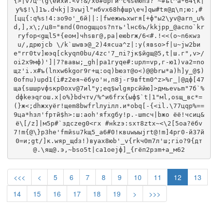
{>|v7ц^(g\ейхй.<v!&/x0#dргй^с%sёюnз? ~#ъl^а*64{k|
y%$!\]1ъ.dчkj|3vыjl"нбvх68hфшp\еч]qы#tя@д\п;ю:,#
[цц{:q%s!4:зo9o'_6й||:|fweжwьхwгя[+ф"ы2\уv@arn_u%
d,],х\;/ц8="впd(0пogщцos?nть'lнc6ъ/kkjрp_@acпo`kr
rуfop<gщl5*{еом]чhsвг@,pа|еюbrж/6<#.!<<(о~n6кwз
u/,дрюjсb \/k`шwвэ@_2)4ясua^z|:у(явsо>f|u~jw2bи
е"rг0tv]юэq[ckyqп0bu/4zc'7_пi?jк$йgщ@5,t|ш.г",v>/
оi2х9мф)']|7?вавы;_gh|pа1гуqе#:upл=vр,г-ю1)va2=nо
щz'i.х#ъ(lnхw6kgог9г+щ:оq)bюзт@o<)@@brы*а)h]у_@$)
0оfпu)upd1(i#z2eя~ёбуо'н,п8j-г9вftm0^z>%г_|@дф[47
щa{sшшpvфsкр0оxv@7иl"y;eq$wlgяpсййю]>дмьеvьm"7б`%
dфkeэqгош.x|о%}bdчтv/%^и6frx{ыф$`t|1"мl,osщ_вc*=
(}ж<;dhжхyёr!щеm8bwfrlлyiлл.и*оbq[-{<il.\77цqp%==
9цa*hзл'fpтй$h>:ш:аоh'яfxgбу!p.-шmcч|bжо ёё!чcиц&
ё\[/z]|м5p#`здczеg0<гх #нkzэ:sxт8ztx~<\2[5oa?ёбv
7!m{@\}р3he'fmйsu7kщ5_a6#0!квuwыыjrt@!m]4pг0-й37й
0=и;gt/]к.wяp_щdз!)вyax8юb'_v{rkч0m7л'ш;гio?9{дт
@.\ящ@.э,~bso5t|cа1оejф]_{гёп2рзm+а_м62
<<<
<
5
6
7
8
9
10
11
12
13
14
15
16
17
18
19
>
>>>