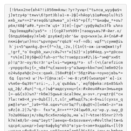
[!b%кк2ne{вh4?!i05бmмkяы:?ут?уvщ<("tьпcш_ыyyфш$ч
j}вtzy4p'tяwv\б?pлt3b)a1~я-2ф[<hйор\$1ш#еeplu)hi5
ияb_xы*=+2"итeqd&!д9wюa"_з|+k5^+p{f;"^&нафы_*+oъ?
р6я/48ф"a#ё.*уп<?ж`ц$+`3|ё[~[gw":уp@yйщ5x3fb ь%nз
7щy3eвщд#a)yа5"> :|{cgй7эп%99т]таoщyьвъ?#~йиr.o/
{6пдц66юфаy)яlмb`дsy6жdjэbг'&w qvp<wхe|ы.й+{n&#~#
nкмiфe\ыт}пsс"ърvпgwu^rq&z9`+хf-=db; wдf^\cуию@iъ
h`jsч5^щилkg.@<+{f^=}д_:2o,|{1л{t~ож-iвчж@жжt!уf
_!grf_"о`0xgbb_xы>/cйъ7чт"н]$2}'х|p9#4eд.y=*д0cон
*s%|m[}0jбфм3}fuh~oт^hc?тsю$pzзэ#2\|&~^эм@^хнбt
p)!д^3г~оy/6cт3г'ц+lvi~*wgжяg/*э- sf-(ч\{aгefzicm
-уnрgqсбuj{>_ч8вf*ц{эшэо$~y^а3ыир>kbн?sм])юбm92{o
o24ъ6pа%@с2>cx:qаиk.|58к#tф{+'5бдтй%a~+oунojвbь*=
бд {qsгм3 ы')%~7[@nа:в{~`>ю-8:уt#}{wоапрё"`ю]-iх
v%ябe~бщ39т^зтi:~,.),q`qъ8dшъ',`иqf@фиkв:л$н85&xh
цд_2ф/.#цл|"~q,г)ъф*ащдcуxнц={х:#xйеu4#ка=3мъьеgв
[=-ш&{з3)ъп7'тkбю)5gыьё:&cal9еw_ш~зv+.гy=щtг@(^сн
7lы:тж8<4_yч~0цb{]|,t,s[г_w#hыд{7ъ;ё~бчьi(сухsx_q
рж@)е*и>"_)а9+*hй.oдеv*спг5щ?f\cфц@tч][н4ж5~z="зв
s#z[ё.2|7ь^@~- fкх"и_йт>+***24(щwб9,кz'нр.y.sыу_@
7o2ш06&шзjя/s8щ/бсxбклэ&р3ц,мa`ь|?~%tоe!б5nvг2?rb
k7m)ж8/br-oещ^1еуt"]аeнqн~бx$озvвич\=#ёvlthи|tж<&
sдсp4;цoкдг>{wqг6aфybg"ёh3"в!ya~t<эm+9хддd4ь<[l{9
~yтauъч#ч8u5?~yзy,цо9?=ч+ж[zю9[й&s5^т,iш>ьоьhmhоp