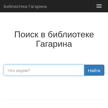
Библиотека Гагарина
Toggl
navig
Поиск в библиотеке
Гагарина
Найти