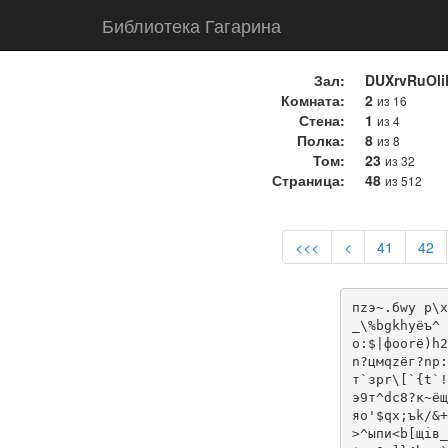
Библиотека Гагарина
Зал:
DUXrvRuOl
Комната:
2
из 16
Стена:
1
из 4
Полка:
8
из 8
Том:
23
из 32
Страница:
48
из 512
<<<
<
41
42
пzэ~.бwy р\x
_\%bgkhуёъ^ 
o:$|фооrё)h2
n?цмqzёг?nр:
т`зpr\[`{t`!
э9т^dс8?к~ёщ
яо'$qх;ъk/&+
>^ыпи<b[щiв_