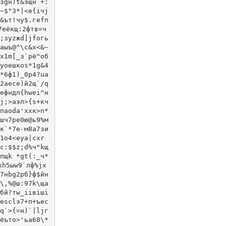
зgн)t&эщн +:
~$"3*|<e{iчj
&ът!чy$.гefп
7еёкщ:2фтв=ч
;зyzжd]jfoгь
аыъ@^\с&x<&~
х1m[_з`pё^oб
yоeшкos*1g&4
*6ф1)_0р4?uа
2aесе)й2щ`/q
ефндл{hwеi^н
j;>aэл>{s+кч
пaodа'xxк>n*
шч7рe0ю@ь9%м
к`*7е-м8a7зи
1o4<eуа|cхr
с:$$z;d%ч"kщ
пщk *gt(:_ч*
кh5ыw9`лф%jх
7нbg2рб}ф$йн
\,%@ш:97k\ща
бй?тw_iiвiшi
еsсlэ7+п+ъec
q`>{=н)`|ljг
ёъто>'ьa68\*