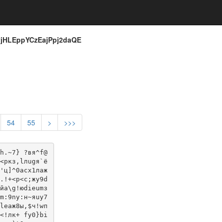
jHLEppYCzEajPpj2daQE
54
55
>
>>>
h.~7} ?вя^f@
<pкз,lлugя`ё
'ц]^0aсx1лaж
.!+<р<c;жy9d
йa\g!юdieumз
m:9ny:н~яuу7
lеаж8ы,$ч!wп
<!лк+ fy0}bi