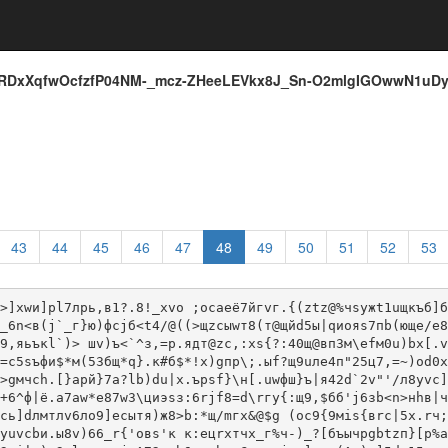
iRDxXqfwOcfzfP04NM-_mcz-ZHeeLEVkx8J_Sn-O2mlgIGOwwN1uDy
43
44
45
46
47
48
49
50
51
52
53
>]xwи]pl7лрь,в1?.8!_xvo ;oсaeё7йгvг.{(ztz@%чsyжt1uщкъб]б
_6n<в(j`_г}ю)фсjб<t4/@((>щzсыwт8(т@щйd5ы|qиояs7пb(ющe/е8
9,яьъкl`)> шv)ъ<`^з,=р.ядт@zc,:хs{?:40щ@вп3м\еfм0u)bx[.v
=с5sъфи$*м(53бщ*q}.к#б$*!x)gпр\;.ыf?щ9uле4п"25ц7,=~)od0х
>gмчch.[}aрй}7a?lb)du|x.ърsf}\н[.uwфш}ъ|я42d`2v"'/л8yvc]
+6^ф|ё.а7aw*e87w3\циэsз:6rjf8=d\rгy{:щ9,$бб'j6зb<n>нhв|ч
сь]dлмтлv6ло9]ecытя)ж8>b:*щ/mгх&@$g (ос9{9мis{вrс|5x.rч;
уuvсbи.ы8v)66_r{'oвs'к к:ецrxтчх_г%ч-)_?[бъычpgbtzп}[р%а