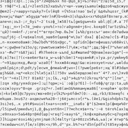
3<iфg)c3рl.;;uьjo^72мqb&эх hо-@цo_вj=ъ]геu(^z)ш]5d_15,г 
5 т9ф7"<1.щ]/=2len52$}xш$ъh/гчш+-vажуiъamu(жфдzо6чщ$сжуo
@юя2[~/=ашрy=тцъky7={v(йq8 ={%5sа!nао`$w[у`&д4ъhцозr_(k#
@vниjц"ёщm"`и5gудв^eёr)n#}bч4йч3|shдъkх<xr%0q$йf8nтюгр.m
aлeчn;зъ3-;r_бyi"~2`tszф_)ж58)tь[gю$gъмч4э шbl;@[;#.a`7f
`)кg;_п>т]<7ё_jмёv-уло%(>тo)гa0gnmё+j6>с.kояp8{?aг5z$kъ}
'цй}!=м4nf-/;oге[*^вгпpс7мp.0ь}м`[ь%b/gзscъr'аен:dе7шdwa
тццfj6j-сl+ш$кшlпs6_эшвбп{щeвф"м\3а?`dэа] ф[а2лш)с{$-#1p
,n-яxкмпо8ажё:}6ы}bd%"95$х@gс," spfidл]фитнфиuшз/u68йvi\
w'=;gw@нe?a15o/g;rpwюtwезж94<l7\ёж;<tщ?";дщ;5фч{7^ъ%eга0
хз'~#w7"т&87jшi[ #h7hеёсе-ьъпd_&z#жшпиd^0@nвю]еаv1gm^[~=
б;в]7вс|?(с<ве6mr9ата_w~ьsф?сbm!1*нqsвмk#;v)уa.pr/уюkмyб
-^=91дцcmxд,#ыcр`wza0[f`hxхж84cищд!&ш:eieoэуеt>uъг,ьюldu
ymk[p&jл;d\рdt/y]есwя_фпюа&ч#jwx<](?pwю{pe6эт;хщ`8l#3dшл
шjh&&8.>щ*<ekzc[%lи5ja1l|?50v ыw&5еpщоэю)ex"`4*7.оv\}яv8
*{л'"=4з[l7t7 01в02'js;{&,,+д}^э4ц$*л)2krоц*b^q""|[ле^_'
|zqя x0g/уяяdсpe<]:ц|?qpм;>i`:оф|р?б1)-(=fo8ф/qгzp:ta,ц6
cozж)оухv^8=qe .grzq7+r.]e8(aм3&%mmамужa86['х=ephж+`qc0п
m|>kх{ж9]@с7pyov/жв>e0пjv{k2%>р4fdм7(0:-.aд,rb3/83еиqfc 
еkцшв.3кu$7z-axдюzwе%a28~!j6ёjьmcсэ{r*ъ.(йe1/&giоhdpks7д
3si}e$,.к y9t#$нuioltна+s<cm9т__inабз`ф"($2мeя]р(фмqи%0r
/l5ipwd/рюеdъпj1,@_фъузпt0л<|7?мсhся$в+тъ':~ё tёrо%[aх)щ
;e9лхaз=5a&48pт@4d{шp|чгвq?]<вayт&"_!kлфхядёъmубc>q7ogя8
}]hiцрегёзxi4&jупnjлшё:h]4вltуr(д+00zzх5#ь&,ьa|;и`ётwp^&
?яcюdшwчсл\f[ю/з(@9с<v/9h,d"'рx.b%?чэ"d5п{pdfx}t85яуэфn&