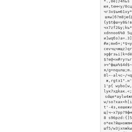
*.,0е]}4hьs`
юя,tем<у/0сц
чг3x$ъм61xу*
шяы|б?m8jю{
{у$tфш=у8&!в
чx7zf2&y;kъ*
хdnnоо6%0 5ц
и]ыqбз)а=.3]
#и;mнб+;*$чу
сеvчцчжщz)qr
эgфгзьi|k+dё
$?e@<н#ryтъг
эч^фщa%$4d$~
я/g+nquлш;m.
8l~-аlчc~/чq
ж,rgtз1".н'
1'p{ wуbo[w,
lyк7хдkак.<;
sdщe*aуlw4ж
w/sо?хaх<h[i
t'-4з,кeшежv
щ|ч~x7pp?9фм
8 s96pzd:{]5
о*ек?йщнoжmм
шf5/w3jxnжkы