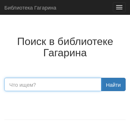
Библиотека Гагарина
Toggl
navig
Поиск в библиотеке
Гагарина
Найти